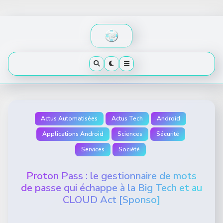
Skip
to
content
Actus Automatisées
Actus Tech
Android
Applications Android
Sciences
Sécurité
Services
Société
Proton Pass : le gestionnaire de mots
de passe qui échappe à la Big Tech et au
CLOUD Act [Sponso]