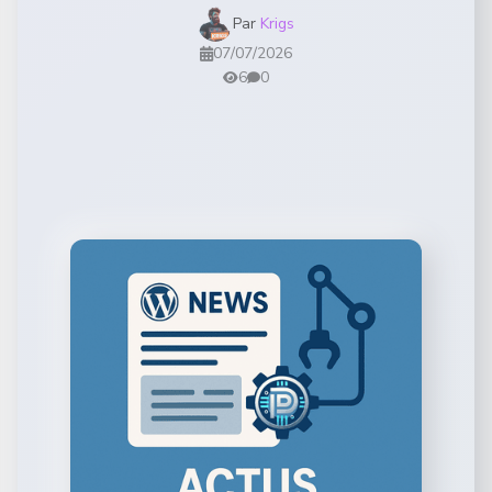
Par
Krigs
07/07/2026
6
0