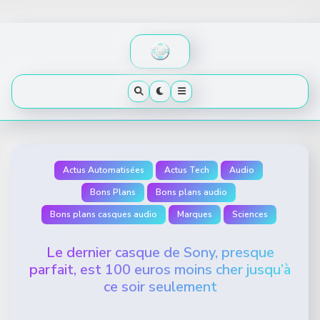
Skip
to
content
Actus Automatisées
Actus Tech
Audio
Bons Plans
Bons plans audio
Bons plans casques audio
Marques
Sciences
Le dernier casque de Sony, presque
parfait, est 100 euros moins cher jusqu’à
ce soir seulement