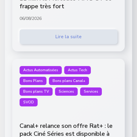
frappe très fort
06/08/2026
Lire la suite
Actus Automatisées
Actus Tech
Bons Plans
Bons plans Canal+
Bons plans TV
Sciences
Services
SVOD
Canal+ relance son offre Rat+ : le
pack Ciné Séries est disponible à