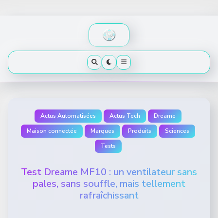
Skip
to
content
Actus Automatisées
Actus Tech
Dreame
Maison connectée
Marques
Produits
Sciences
Tests
Test Dreame MF10 : un ventilateur sans
pales, sans souffle, mais tellement
rafraîchissant