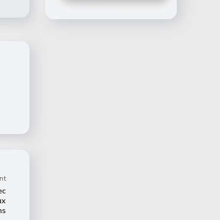
nt
ec
ux
ns