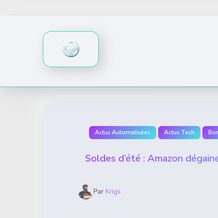
Skip
to
content
Actus Automatisées
Actus Tech
Bon
Soldes d’été : Amazon dégaine
Par
Krigs