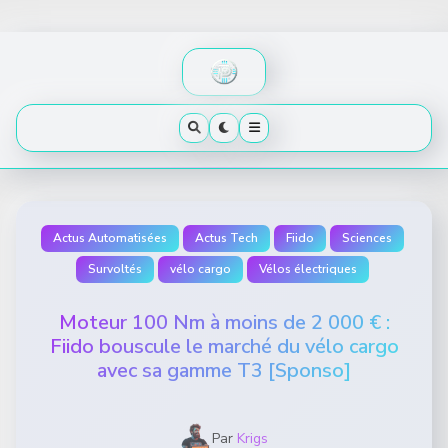
Skip
to
content
Actus Automatisées
Actus Tech
Fiido
Sciences
Survoltés
vélo cargo
Vélos électriques
Moteur 100 Nm à moins de 2 000 € :
Fiido bouscule le marché du vélo cargo
avec sa gamme T3 [Sponso]
Par
Krigs