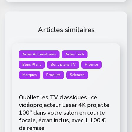
Articles similaires
Actus Automatisées
Actus Tech
Bons Plans
Bons plans TV
Hisense
Marques
Produits
Sciences
Oubliez les TV classiques : ce
vidéoprojecteur Laser 4K projette
100″ dans votre salon en courte
focale, écran inclus, avec 1 100 €
de remise