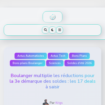
Skip
to
content
Actus Automatisées
Actus Tech
Bons Plans
Bons plans Boulanger
Sciences
Soldes d'été 2026
Boulanger multiplie les réductions pour
la 3e démarque des soldes : les 17 deals
à saisir
Par
Krigs