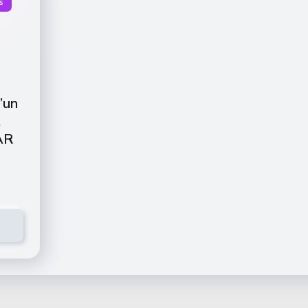
s
’un
t
AR