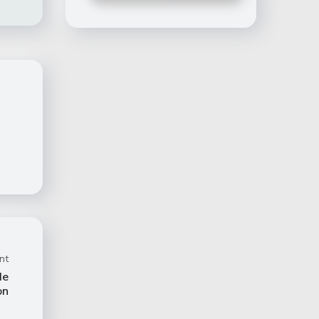
nt
de
on