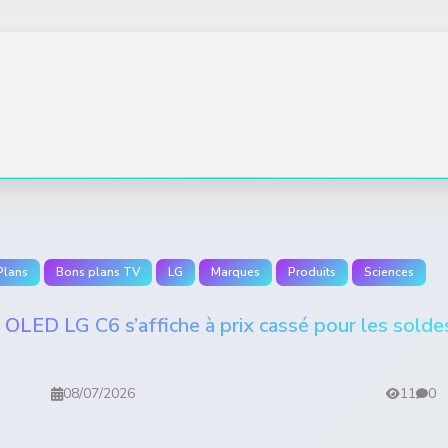
Plans
Bons plans TV
LG
Marques
Produits
Sciences
V OLED LG C6 s’affiche à prix cassé pour les solde
08/07/2026
11
0