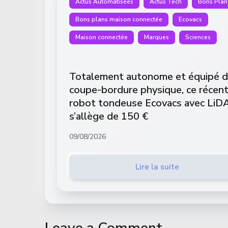
Actus Automatisées
Actus Tech
Bons Plan
Bons plans maison connectée
Ecovacs
Maison connectée
Marques
Sciences
Totalement autonome et équipé d
coupe-bordure physique, ce récen
robot tondeuse Ecovacs avec LiD
s’allège de 150 €
09/08/2026
Lire la suite