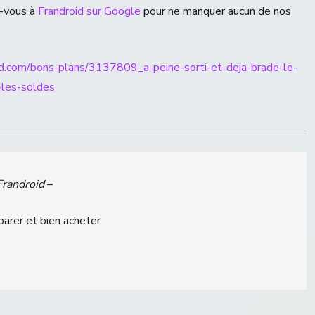
z-vous à
Frandroid sur Google
pour ne manquer aucun de nos
id.com/bons-plans/3137809_a-peine-sorti-et-deja-brade-le-
-les-soldes
Frandroid
–
parer et bien acheter