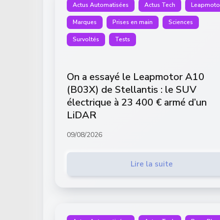
Actus Automatisées
Actus Tech
Leapmoto
Marques
Prises en main
Sciences
Survoltés
Tests
On a essayé le Leapmotor A10
(B03X) de Stellantis : le SUV
électrique à 23 400 € armé d’un
LiDAR
09/08/2026
Lire la suite