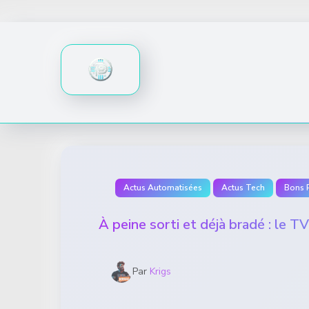
Skip
to
content
Actus Automatisées
Actus Tech
Bons 
À peine sorti et déjà bradé : le T
Par
Krigs