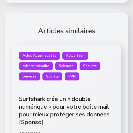
Articles similaires
Actus Automatisées
Actus Tech
cybercriminalite
Sciences
Sécurité
Services
Société
VPN
Surfshark crée un « double
numérique » pour votre boîte mail
pour mieux protéger ses données
[Sponso]