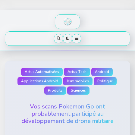
Skip
to
content
Actus Automatisées
Actus Tech
Android
Applications Android
Jeux mobiles
Politique
Produits
Sciences
Vos scans Pokemon Go ont
probablement participé au
développement de drone militaire