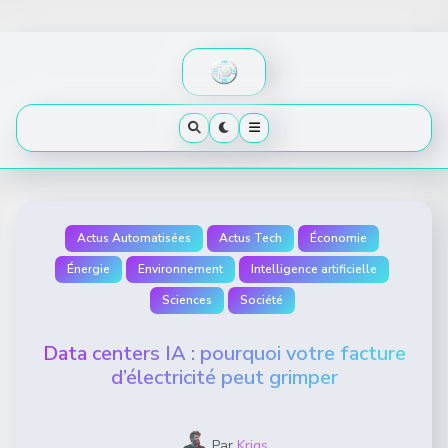
Skip
to
content
Actus Automatisées
Actus Tech
Économie
Énergie
Environnement
Intelligence artificielle
Sciences
Société
Data centers IA : pourquoi votre facture
d’électricité peut grimper
Par
Krigs