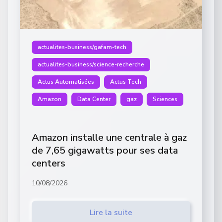
actualites-business/gafam-tech
actualites-business/science-recherche
Actus Automatisées
Actus Tech
Amazon
Data Center
gaz
Sciences
Amazon installe une centrale à gaz
de 7,65 gigawatts pour ses data
centers
10/08/2026
Lire la suite