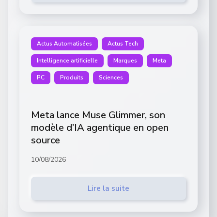
Actus Automatisées
Actus Tech
Intelligence artificielle
Marques
Meta
PC
Produits
Sciences
Meta lance Muse Glimmer, son
modèle d’IA agentique en open
source
10/08/2026
Lire la suite