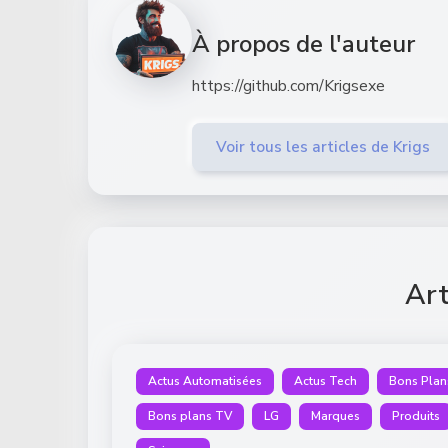
À propos de l'auteur
https://github.com/Krigsexe
Voir tous les articles de Krigs
Art
Actus Automatisées
Actus Tech
Bons Plan
Bons plans TV
LG
Marques
Produits