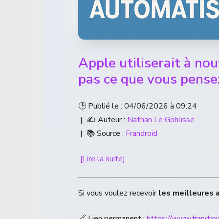
Apple utiliserait à no
pas ce que vous pense
🕒 Publié le : 04/06/2026 à 09:24
| ✍️ Auteur :
Nathan Le Gohlisse
| 📚 Source :
Frandroid
[Lire la suite]
Si vous voulez recevoir
les meilleures 
🔗 Lien permanent :
https://www.frandro