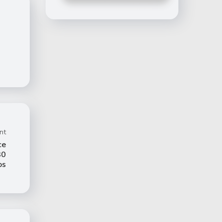
nt
ce
30
os