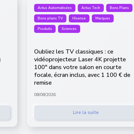
Actus Automatisées
Actus Tech
Bons Plans
Bons plans TV
Hisense
Marques
Produits
Sciences
Oubliez les TV classiques : ce
g
vidéoprojecteur Laser 4K projette
100″ dans votre salon en courte
focale, écran inclus, avec 1 100 € de
remise
08/08/2026
Lire la suite