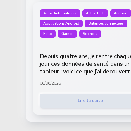
Actus Automatisées
Actus Tech
Android
Applications Android
Balances connectées
Edito
Garmin
Sciences
Depuis quatre ans, je rentre chaqu
jour ces données de santé dans un
tableur : voici ce que j’ai découvert
08/08/2026
Lire la suite