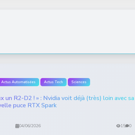
Actus Automatisées
Actus Tech
Sciences
x un R2-D2 ! » : Nvidia voit déjà (très) loin avec sa
elle puce RTX Spark
04/06/2026
15
0