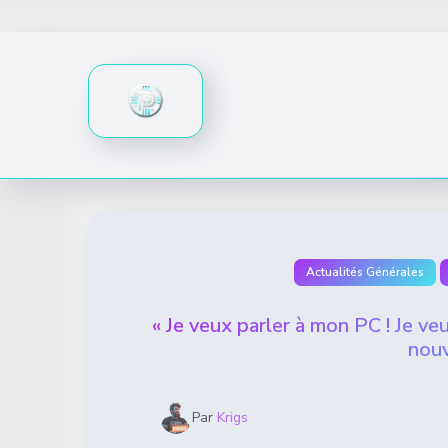
Skip
to
content
Actualités Générales
« Je veux parler à mon PC ! Je veu
nouv
Par
Krigs