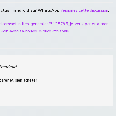
actus Frandroid sur WhatsApp
,
rejoignez cette discussion
.
id.com/actualites-generales/3125795_je-veux-parler-a-mon-
s-loin-avec-sa-nouvelle-puce-rtx-spark
Frandroid
–
parer et bien acheter