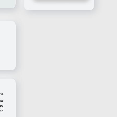
nt
nu
us
er