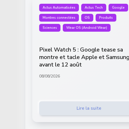
Actus Automatisées
Actus Tech
Google
Montres connectées
OS
Produits
Sciences
Wear OS (Android Wear)
Pixel Watch 5 : Google tease sa
montre et tacle Apple et Samsun
avant le 12 août
08/08/2026
Lire la suite