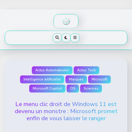
Skip
to
content
Actus Automatisées
Actus Tech
Intelligence artificielle
Marques
Microsoft
Microsoft Copilot
OS
Sciences
Le menu clic droit de Windows 11 est
devenu un monstre : Microsoft promet
enfin de vous laisser le ranger