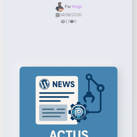
Par
Krigs
04/06/2026
17
0