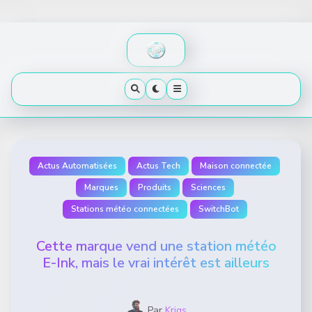
Skip
to
content
Actus Automatisées
Actus Tech
Maison connectée
Marques
Produits
Sciences
Stations météo connectées
SwitchBot
Cette marque vend une station météo
E-Ink, mais le vrai intérêt est ailleurs
Par
Krigs