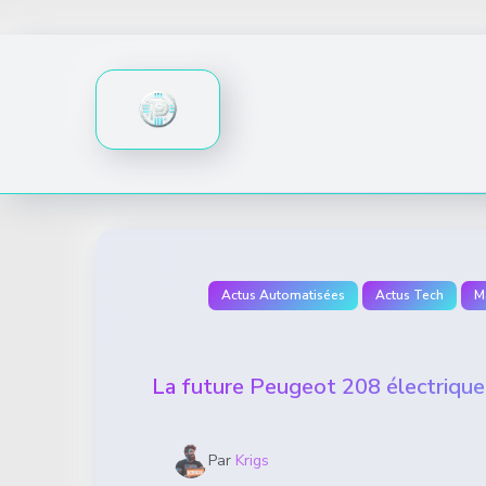
Skip
to
content
Actus Automatisées
Actus Tech
M
La future Peugeot 208 électrique 
Par
Krigs