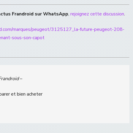
actus Frandroid sur WhatsApp
,
rejoignez cette discussion
.
oid.com/marques/peugeot/3125127_la-future-peugeot-208-
renant-sous-son-capot
Frandroid
–
parer et bien acheter