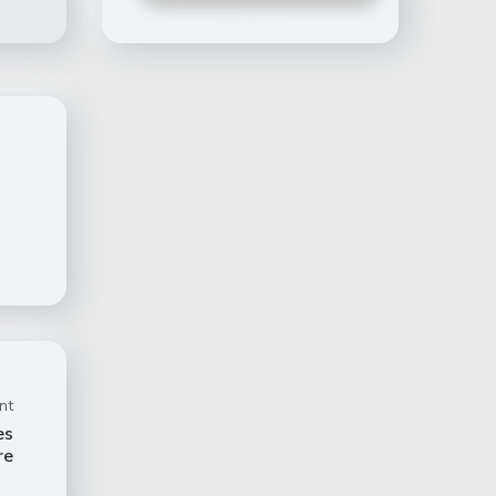
nt
es
re