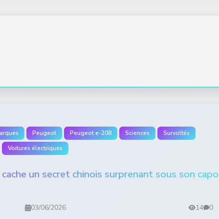
arques
Peugeot
Peugeot e-208
Sciences
Survoltés
Voitures électriques
cache un secret chinois surprenant sous son capo
03/06/2026
14
0