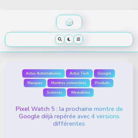
Skip
to
content
Actus Automatisées
Actus Tech
Google
Marques
Montres connectées
Produits
Sciences
Wearables
Pixel Watch 5 : la prochaine montre de
Google déjà repérée avec 4 versions
différentes