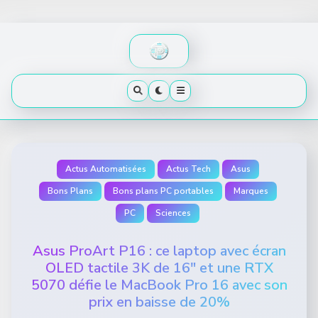
Skip
to
content
Actus Automatisées
Actus Tech
Asus
Bons Plans
Bons plans PC portables
Marques
PC
Sciences
Asus ProArt P16 : ce laptop avec écran
OLED tactile 3K de 16″ et une RTX
5070 défie le MacBook Pro 16 avec son
prix en baisse de 20%