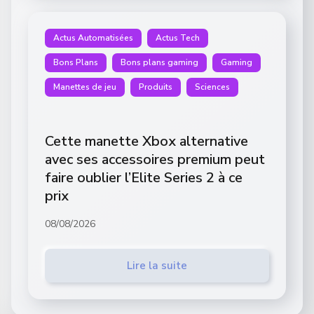
Actus Automatisées
Actus Tech
Bons Plans
Bons plans gaming
Gaming
Manettes de jeu
Produits
Sciences
Cette manette Xbox alternative
avec ses accessoires premium peut
faire oublier l’Elite Series 2 à ce
prix
08/08/2026
Lire la suite