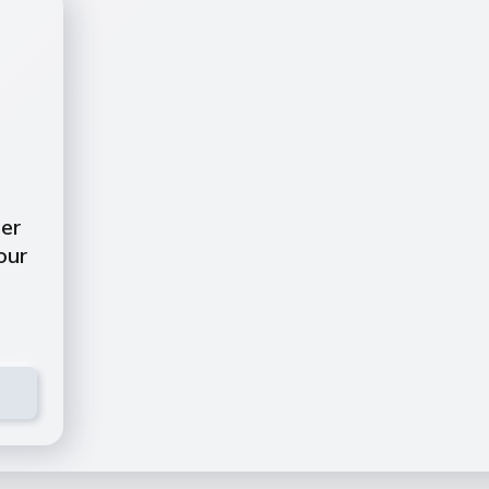
er
our