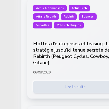
Actus Automatisées
Actus Tech
Affaire Rebirth
Rebirth
Sciences
Survoltés
Vélos électriques
Flottes d’entreprises et leasing : l
stratégie jusqu’ici tenue secrète d
Rebirth (Peugeot Cycles, Cowboy,
Gitane)
06/08/2026
Lire la suite