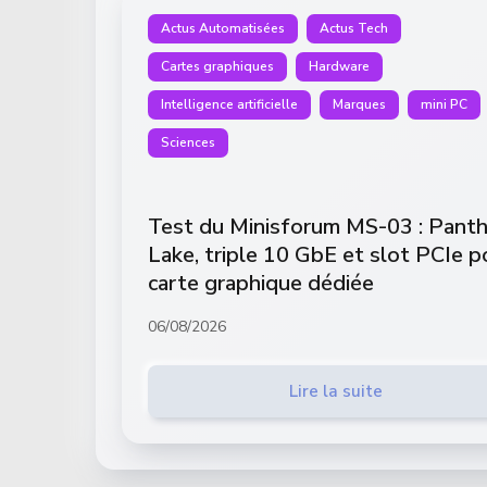
Actus Automatisées
Actus Tech
Cartes graphiques
Hardware
Intelligence artificielle
Marques
mini PC
Sciences
Test du Minisforum MS-03 : Panth
Lake, triple 10 GbE et slot PCIe p
carte graphique dédiée
06/08/2026
Lire la suite