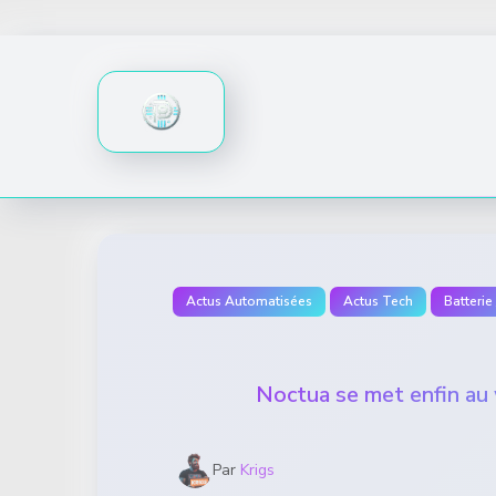
Skip
to
content
Actus Automatisées
Actus Tech
Batterie
Noctua se met enfin au 
Par
Krigs