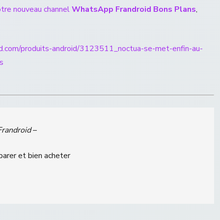
otre nouveau channel
WhatsApp Frandroid Bons Plans
,
id.com/produits-android/3123511_noctua-se-met-enfin-au-
s
Frandroid
–
parer et bien acheter