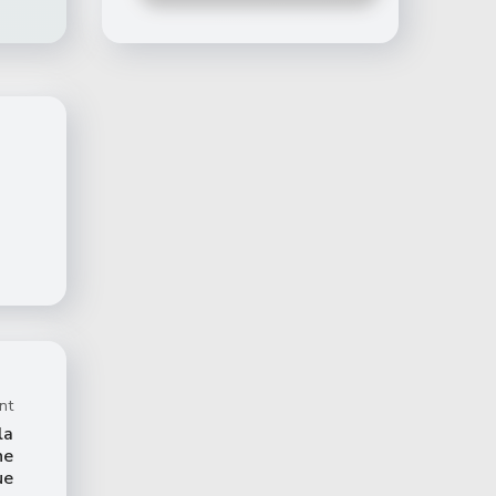
nt
la
ne
ue