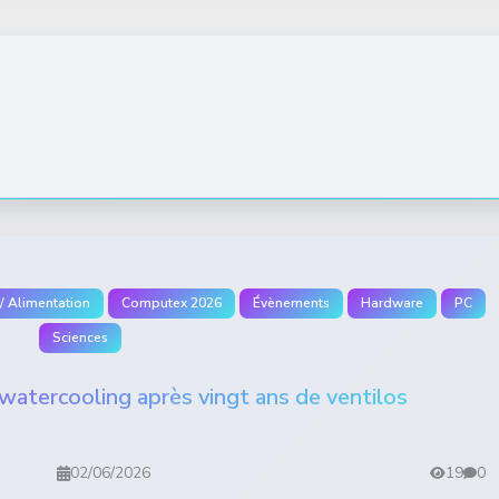
 / Alimentation
Computex 2026
Évènements
Hardware
PC
Sciences
watercooling après vingt ans de ventilos
02/06/2026
19
0