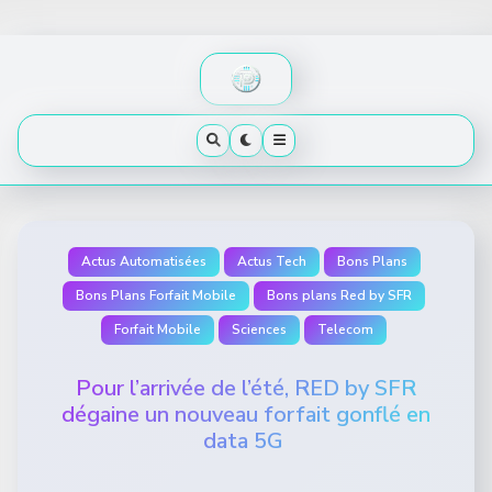
Skip
to
content
Actus Automatisées
Actus Tech
Bons Plans
Bons Plans Forfait Mobile
Bons plans Red by SFR
Forfait Mobile
Sciences
Telecom
Pour l’arrivée de l’été, RED by SFR
dégaine un nouveau forfait gonflé en
data 5G