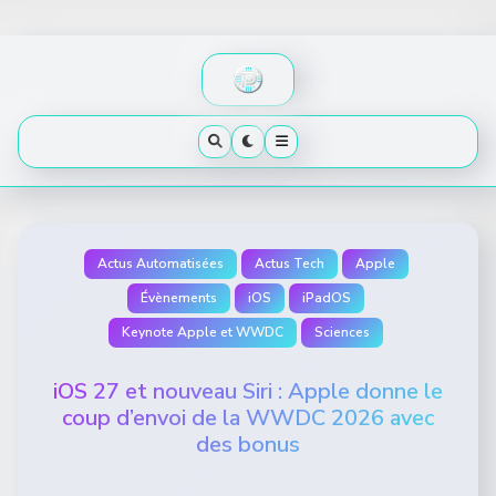
Skip
to
content
Actus Automatisées
Actus Tech
Apple
Évènements
iOS
iPadOS
Keynote Apple et WWDC
Sciences
iOS 27 et nouveau Siri : Apple donne le
coup d’envoi de la WWDC 2026 avec
des bonus