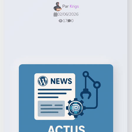
Par
Krigs
02/06/2026
17
0