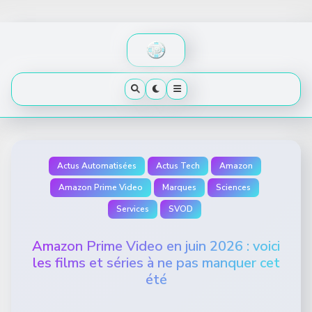
Skip
to
content
Actus Automatisées
Actus Tech
Amazon
Amazon Prime Video
Marques
Sciences
Services
SVOD
Amazon Prime Video en juin 2026 : voici
les films et séries à ne pas manquer cet
été