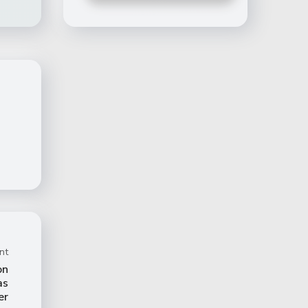
nt
on
as
er