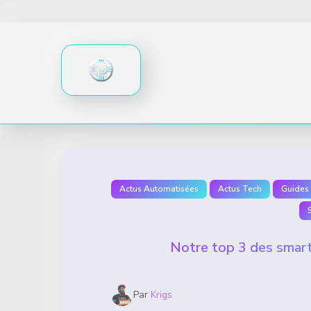
Skip
to
content
Actus Automatisées
Actus Tech
Guides 
Notre top 3 des smart
Par
Krigs