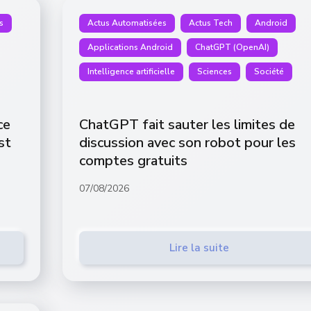
s
Actus Automatisées
Actus Tech
Android
Applications Android
ChatGPT (OpenAI)
Intelligence artificielle
Sciences
Société
ce
ChatGPT fait sauter les limites de
st
discussion avec son robot pour les
comptes gratuits
07/08/2026
Lire la suite