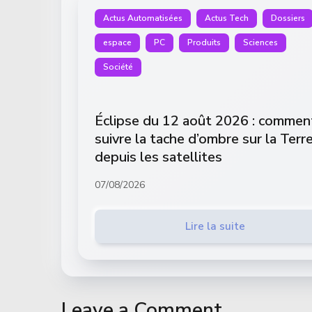
Actus Automatisées
Actus Tech
Dossiers
espace
PC
Produits
Sciences
Société
Éclipse du 12 août 2026 : commen
suivre la tache d’ombre sur la Terr
depuis les satellites
07/08/2026
Lire la suite
Leave a Comment