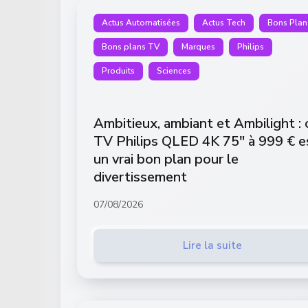
Actus Automatisées
Actus Tech
Bons Plan
Bons plans TV
Marques
Philips
Produits
Sciences
Ambitieux, ambiant et Ambilight : 
TV Philips QLED 4K 75″ à 999 € e
un vrai bon plan pour le
divertissement
07/08/2026
Lire la suite