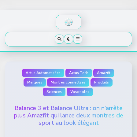
Skip
to
content
Actus Automatisées
Actus Tech
Amazfit
Marques
Montres connectées
Produits
Sciences
Wearables
Balance 3 et Balance Ultra : on n’arrête
plus Amazfit qui lance deux montres de
sport au look élégant