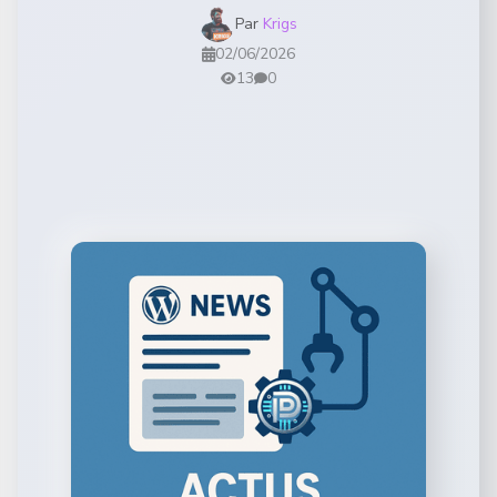
Par
Krigs
02/06/2026
13
0