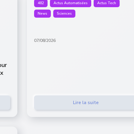
482
Actus Automatisées
Actus Tech
News
Sciences
07/08/2026
our
ix
Lire la suite