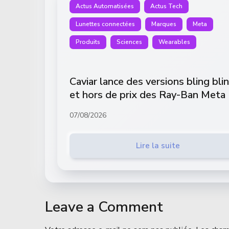
Actus Automatisées
Actus Tech
Lunettes connectées
Marques
Meta
Produits
Sciences
Wearables
Caviar lance des versions bling bli
et hors de prix des Ray-Ban Meta
07/08/2026
Lire la suite
Leave a Comment