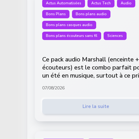
Actus Automatisées
Actus Tech
Audio
Bons Plans
Bons plans audio
Bons plans casques audio
Bons plans écouteurs sans fil
Sciences
Ce pack audio Marshall (enceinte +
écouteurs) est le combo parfait p
un été en musique, surtout à ce pr
07/08/2026
Lire la suite