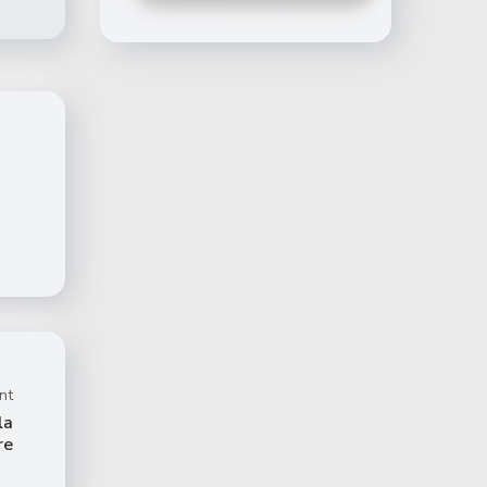
nt
la
re