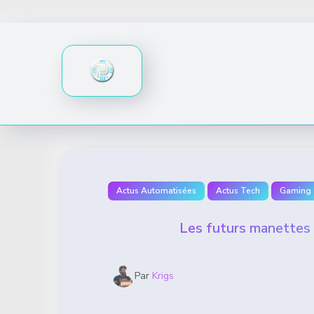
Skip
to
content
Actus Automatisées
Actus Tech
Gaming
Les futurs manettes 
Par
Krigs