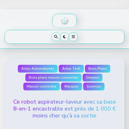
Skip
to
content
Actus Automatisées
Actus Tech
Bons Plans
Bons plans maison connectée
Dreame
Maison connectée
Marques
Sciences
Ce robot aspirateur-laveur avec sa base
8-en-1 encastrable est près de 1 000 €
moins cher qu’à sa sortie