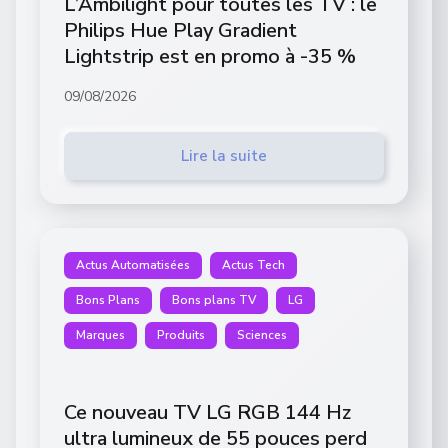
L’Ambilight pour toutes les TV : le
Philips Hue Play Gradient
Lightstrip est en promo à -35 %
09/08/2026
Lire la suite
Actus Automatisées
Actus Tech
Bons Plans
Bons plans TV
LG
Marques
Produits
Sciences
Ce nouveau TV LG RGB 144 Hz
ultra lumineux de 55 pouces perd