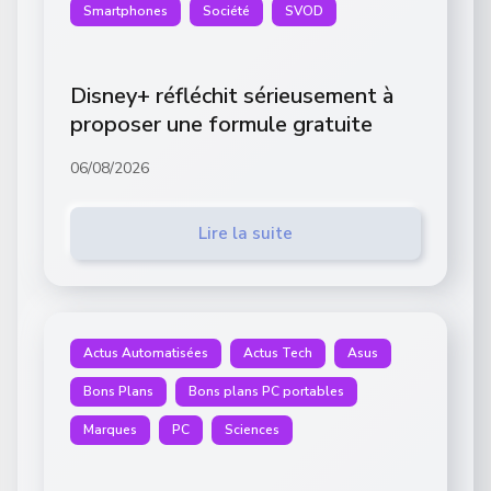
Smartphones
Société
SVOD
Disney+ réfléchit sérieusement à
proposer une formule gratuite
06/08/2026
Lire la suite
Actus Automatisées
Actus Tech
Asus
Bons Plans
Bons plans PC portables
Marques
PC
Sciences