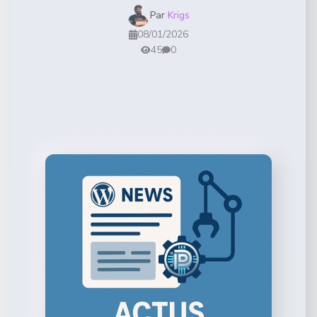
Par
Krigs
08/01/2026
45
0