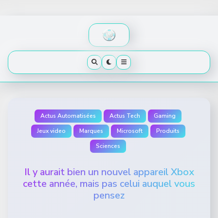
Skip
to
content
Actus Automatisées
Actus Tech
Gaming
Jeux video
Marques
Microsoft
Produits
Sciences
Il y aurait bien un nouvel appareil Xbox
cette année, mais pas celui auquel vous
pensez