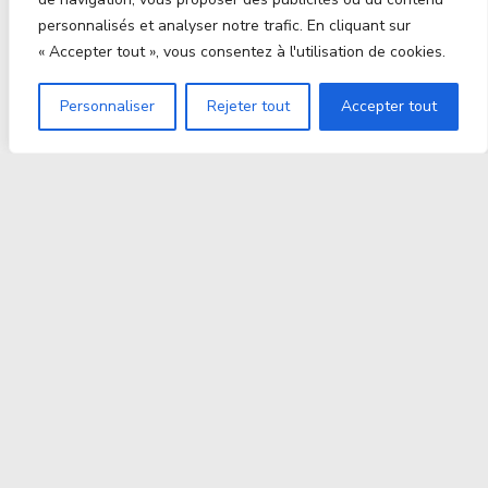
personnalisés et analyser notre trafic. En cliquant sur
« Accepter tout », vous consentez à l'utilisation de cookies.
Personnaliser
Rejeter tout
Accepter tout
Proxitek
La tech nouvelle génération Par des passionnés. Pour
des passionnés.
contact@proxitek.fr