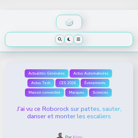
Skip
to
content
Actualités Générales
Actus Automatisées
Actus Tech
CES 2026
Évènements
Maison connectée
Marques
Sciences
J’ai vu ce Roborock sur pattes, sauter,
danser et monter les escaliers
Par
Krigs