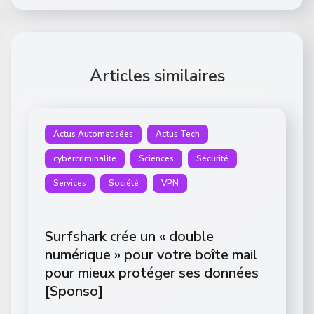
Articles similaires
Actus Automatisées
Actus Tech
cybercriminalite
Sciences
Sécurité
Services
Société
VPN
Surfshark crée un « double
numérique » pour votre boîte mail
pour mieux protéger ses données
[Sponso]