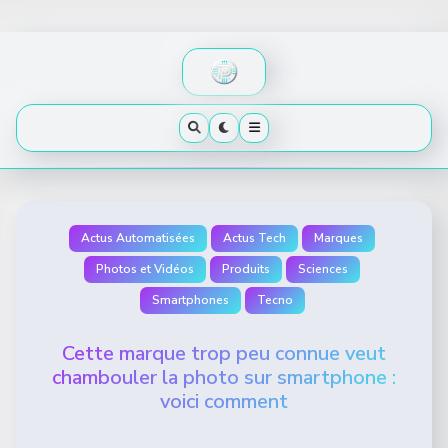
Skip
to
content
Actus Automatisées
Actus Tech
Marques
Photos et Vidéos
Produits
Sciences
Smartphones
Tecno
Cette marque trop peu connue veut
chambouler la photo sur smartphone :
voici comment