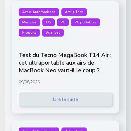
Actus Automatisées
Actus Tech
Marques
OS
PC
PC portables
Produits
Sciences
Test du Tecno MegaBook T14 Air :
cet ultraportable aux airs de
MacBook Neo vaut-il le coup ?
09/08/2026
Lire la suite