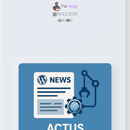
Par
Krigs
03/12/2025
43
0