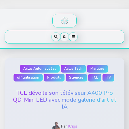
Skip
to
content
Actus Automatisées
Actus Tech
Marques
officialisation
Produits
Sciences
TCL
TV
TCL dévoile son téléviseur A400 Pro
QD-Mini LED avec mode galerie d’art et
IA
Par
Krigs