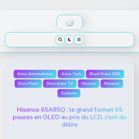
Skip
to
content
Actus Automatisées
Actus Tech
Black Friday 2025
Bons Plans
Bons plans TV
Hisense
Marques
Sciences
Hisense 65A85Q : le grand format 65
pouces en OLED au prix du LCD, c’est du
délire