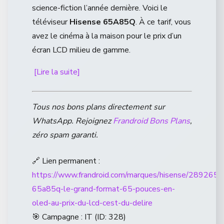
science-fiction l’année dernière. Voici le
téléviseur
Hisense 65A85Q
. À ce tarif, vous
avez le cinéma à la maison pour le prix d’un
écran LCD milieu de gamme.
[Lire la suite]
Tous nos bons plans directement sur
WhatsApp. Rejoignez
Frandroid Bons Plans
,
zéro spam garanti.
🔗 Lien permanent :
https://www.frandroid.com/marques/hisense/2892653
65a85q-le-grand-format-65-pouces-en-
oled-au-prix-du-lcd-cest-du-delire
🎯 Campagne : IT (ID: 328)