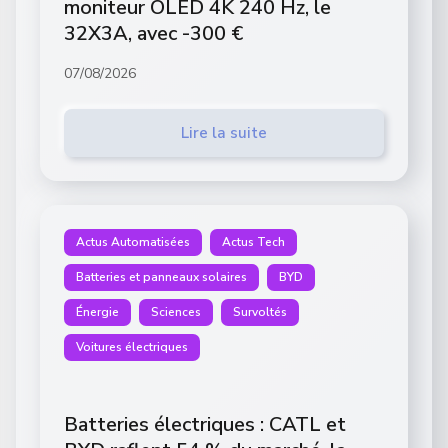
moniteur OLED 4K 240 Hz, le
32X3A, avec -300 €
07/08/2026
Lire la suite
Actus Automatisées
Actus Tech
Batteries et panneaux solaires
BYD
Énergie
Sciences
Survoltés
Voitures électriques
Batteries électriques : CATL et