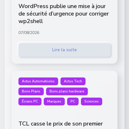
WordPress publie une mise à jour
de sécurité d’urgence pour corriger
wp2shell
07/08/2026
Lire la suite
Actus Automatisées
Actus Tech
Bons Plans
Bons plans hardware
Écrans PC
Marques
PC
Sciences
TCL casse le prix de son premier