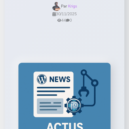
Par
Krigs
30/11/2025
44
0