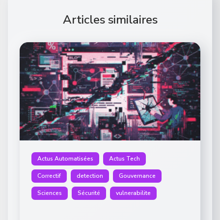
Articles similaires
Actus Automatisées
Actus Tech
Correctif
detection
Gouvernance
Sciences
Sécurité
vulnerabilite