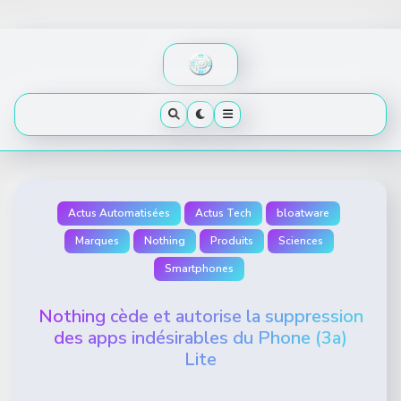
Skip
to
content
Actus Automatisées
Actus Tech
bloatware
Marques
Nothing
Produits
Sciences
Smartphones
Nothing cède et autorise la suppression
des apps indésirables du Phone (3a)
Lite