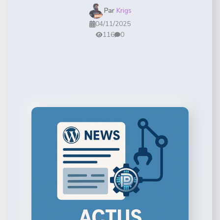
Par
Krigs
04/11/2025
116
0