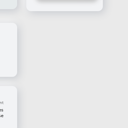
nt
es
se