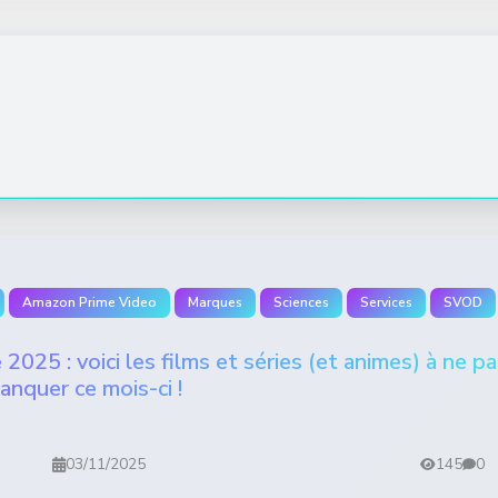
Amazon Prime Video
Marques
Sciences
Services
SVOD
25 : voici les films et séries (et animes) à ne pa
anquer ce mois-ci !
03/11/2025
145
0