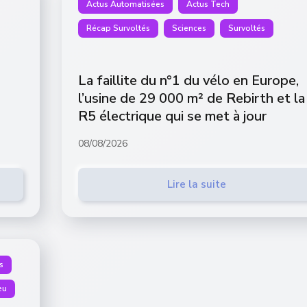
Actus Automatisées
Actus Tech
Récap Survoltés
Sciences
Survoltés
La faillite du n°1 du vélo en Europe,
l’usine de 29 000 m² de Rebirth et la
R5 électrique qui se met à jour
08/08/2026
Lire la suite
s
eu