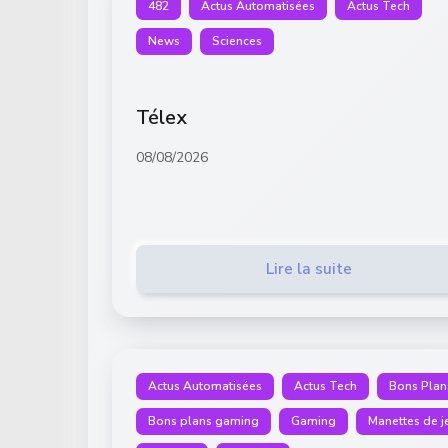
482
Actus Automatisées
Actus Tech
News
Sciences
Télex
08/08/2026
Lire la suite
Actus Automatisées
Actus Tech
Bons Plan
Bons plans gaming
Gaming
Manettes de j