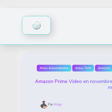
Skip
to
content
Actus Automatisées
Actus Tech
Amazon
Amazon Prime Video en novembre 20
m
Par
Krigs