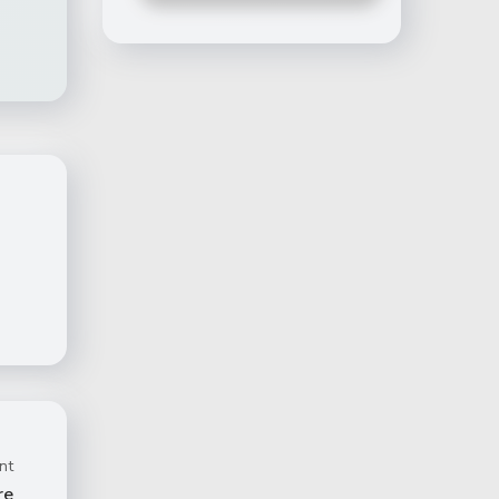
nt
re