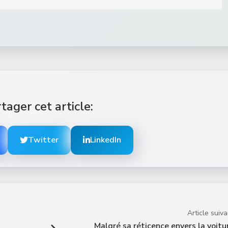
tager cet article:
Twitter
LinkedIn
Article suiva
Malgré sa réticence envers la voitu