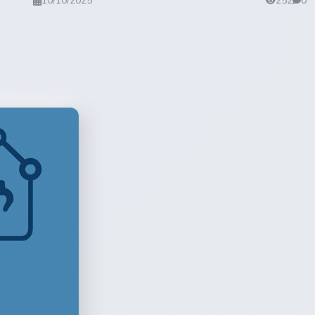
10/10/2025
252
0