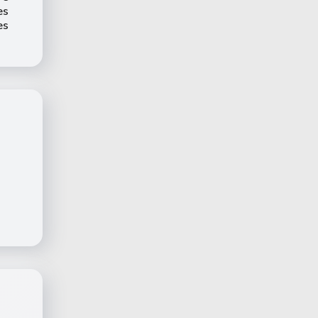
es
es