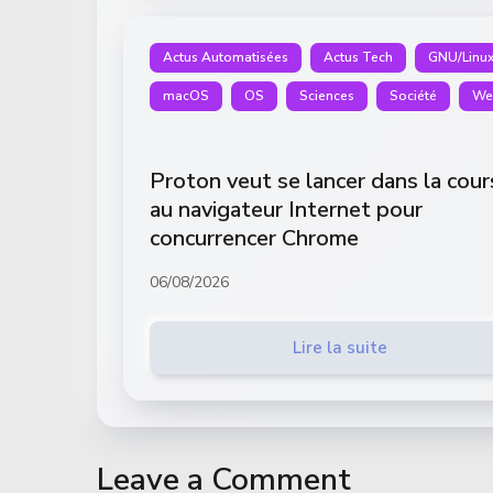
Actus Automatisées
Actus Tech
GNU/Linu
macOS
OS
Sciences
Société
We
Proton veut se lancer dans la cour
au navigateur Internet pour
concurrencer Chrome
06/08/2026
Lire la suite
Leave a Comment