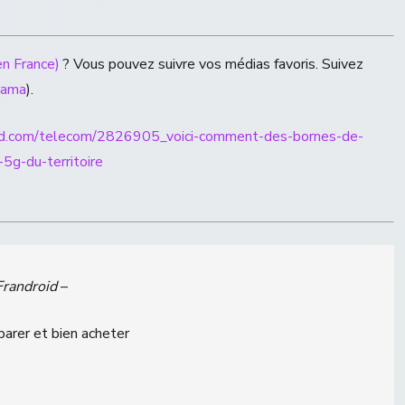
n France)
? Vous pouvez suivre vos médias favoris. Suivez
rama
).
oid.com/telecom/2826905_voici-comment-des-bornes-de-
5g-du-territoire
Frandroid
–
parer et bien acheter