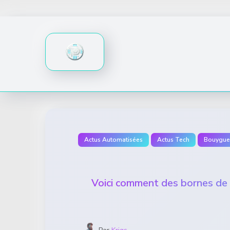
Skip
to
content
Actus Automatisées
Actus Tech
Bouygue
Voici comment des bornes de 