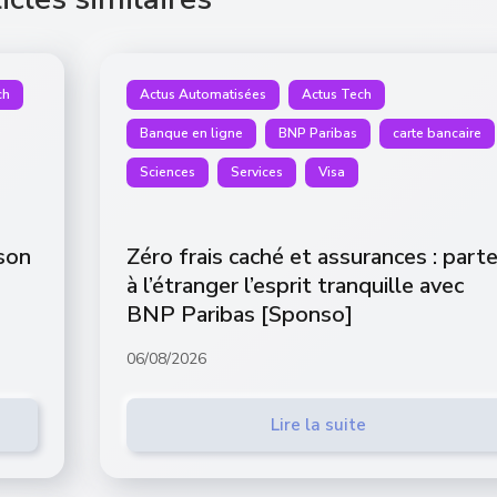
ch
Actus Automatisées
Actus Tech
Banque en ligne
BNP Paribas
carte bancaire
Sciences
Services
Visa
ison
Zéro frais caché et assurances : part
à l’étranger l’esprit tranquille avec
BNP Paribas [Sponso]
06/08/2026
Lire la suite