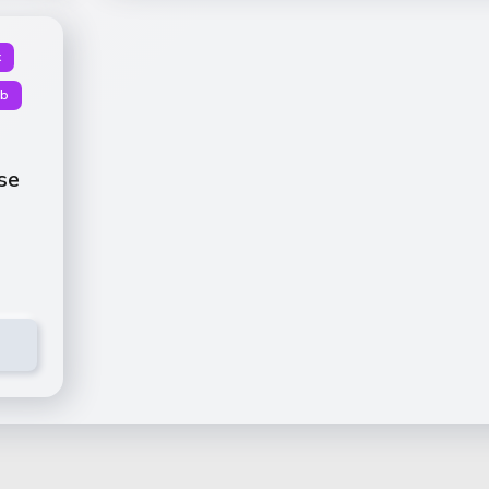
x
b
se