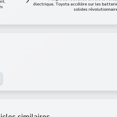
nt,
électrique, Toyota accélère sur les batteri
és
solides révolutionnair
icles similaires