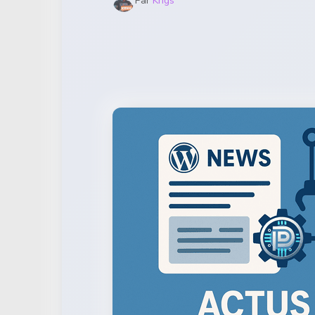
Par
Krigs