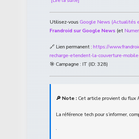
[Lire la suite]
Utilisez-vous
Google News (Actualités e
Frandroid sur Google News
(et
Nume
🔗 Lien permanent :
https://www.frandr
recharge-etendent-la-couverture-mobile-
🎯 Campagne : IT (ID: 328)
🔎 Note :
Cet article provient du flux
La référence tech pour s’informer, com
.