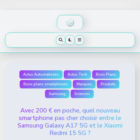
Skip
to
content
Actus Automatisées
Actus Tech
Bons Plans
Bons plans smartphones
Marques
Produits
Samsung
Sciences
Avec 200 € en poche, quel nouveau
smartphone pas cher choisir entre le
Samsung Galaxy A17 5G et le Xiaomi
Redmi 15 5G ?