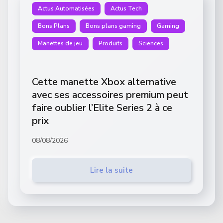
Actus Automatisées
Actus Tech
Bons Plans
Bons plans gaming
Gaming
Manettes de jeu
Produits
Sciences
Cette manette Xbox alternative
avec ses accessoires premium peut
faire oublier l’Elite Series 2 à ce
prix
08/08/2026
Lire la suite