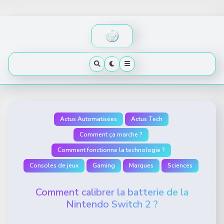
Skip
to
content
Actus Automatisées
Actus Tech
Comment ça marche ?
Comment fonctionne la technologie ?
Consoles de jeux
Gaming
Marques
Sciences
Comment calibrer la batterie de la
Nintendo Switch 2 ?