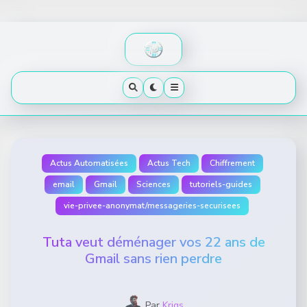
Skip
to
content
Actus Automatisées
Actus Tech
Chiffrement
email
Gmail
Sciences
tutoriels-guides
vie-privee-anonymat/messageries-securisees
Tuta veut déménager vos 22 ans de
Gmail sans rien perdre
Par
Krigs