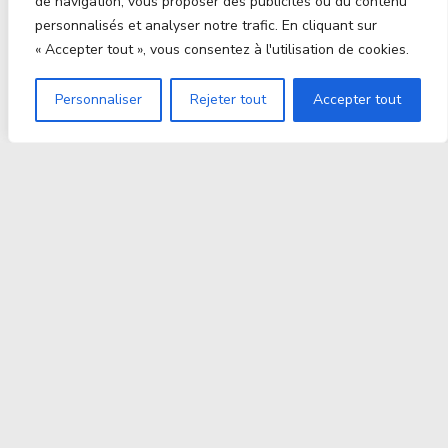
de navigation, vous proposer des publicités ou du contenu
personnalisés et analyser notre trafic. En cliquant sur
« Accepter tout », vous consentez à l'utilisation de cookies.
Personnaliser
Rejeter tout
Accepter tout
Proxitek
La tech nouvelle génération Par des passionnés. Pour
des passionnés.
contact@proxitek.fr