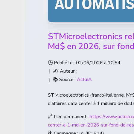
STMicroelectronics re
Md$ en 2026, sur fond
🕒 Publié le : 02/06/2026 à 10:54
| ✍️ Auteur :
| 📚 Source :
ActuIA
STMicroelectronics (franco-italienne, NYS
d’affaires data center à 1 milliard de do
🔗 Lien permanent :
https://www.actuia.c
center-a-1-md-en-2026-sur-fond-de-res
🎯 Campagne : IA (ID: 614)