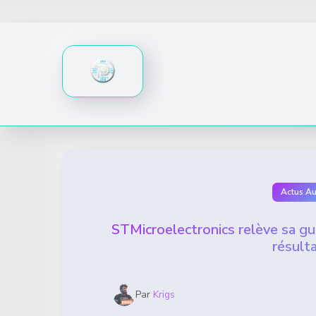
Skip
to
content
Actus A
STMicroelectronics relève sa gu
résult
Par
Krigs