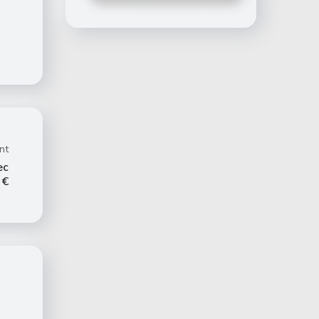
nt
ec
 €