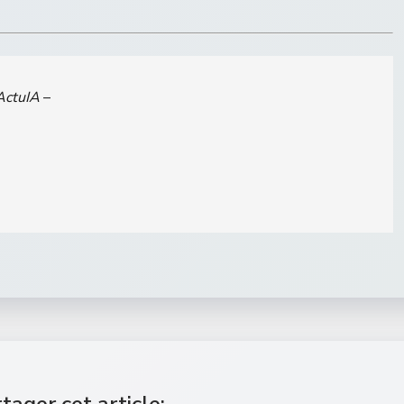
ActuIA
–
tager cet article: