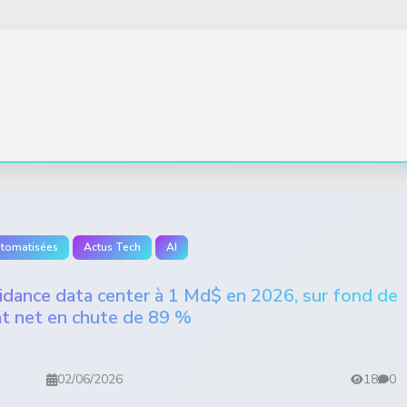
utomatisées
Actus Tech
AI
idance data center à 1 Md$ en 2026, sur fond de
at net en chute de 89 %
02/06/2026
18
0