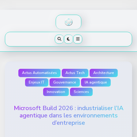
Skip
to
content
Actus Automatisées
Actus Tech
Architecture
Enjeux IT
Gouvernance
IA agentique
Innovation
Sciences
Microsoft Build 2026 : industrialiser l’IA
agentique dans les environnements
d’entreprise