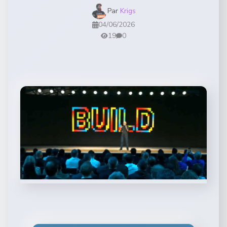
Par
Krigs
04/06/2026
19
0