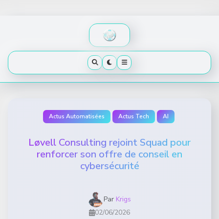
Skip
to
content
Actus Automatisées
Actus Tech
AI
Løvell Consulting rejoint Squad pour
renforcer son offre de conseil en
cybersécurité
Par
Krigs
02/06/2026