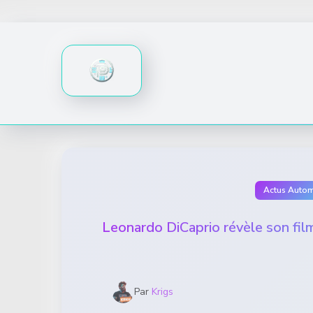
Skip
to
content
Actus Autom
Leonardo DiCaprio révèle son film 
Par
Krigs