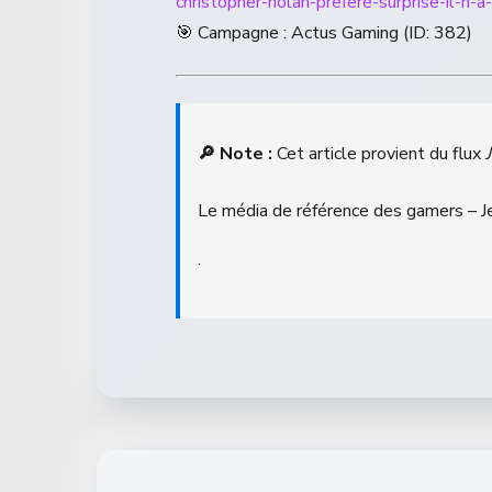
christopher-nolan-prefere-surprise-il-n-
🎯 Campagne : Actus Gaming (ID: 382)
🔎 Note :
Cet article provient du flux
Le média de référence des gamers – 
.