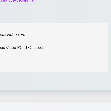
a-pas-joue-dedans.htm
JeuxVideo.com
–
Jeux Vidéo PC et Consoles