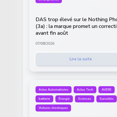
DAS trop élevé sur le Nothing Ph
(3a) : la marque promet un correcti
avant fin août
07/08/2026
Lire la suite
Actus Automatisées
Actus Tech
AVERE
batterie
Énergie
Sciences
Survoltés
Voitures électriques