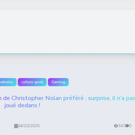
atisées
culture-geek
Gaming
de Christopher Nolan préféré : surprise, il n’a pa
joué dedans !
04/10/2025
347
0