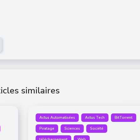
icles similaires
Actus Automatisées
Actus Tech
BitTorrent
Piratage
Sciences
Société
téléchargement
Web