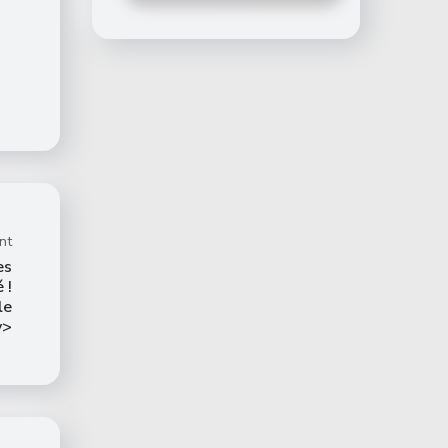
nt
es
 !
le
v>