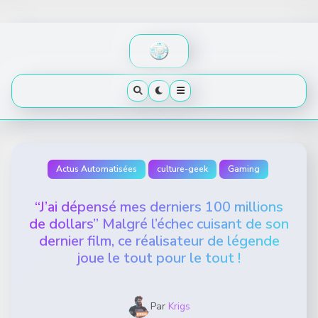
Skip
to
content
Actus Automatisées
culture-geek
Gaming
“J’ai dépensé mes derniers 100 millions
de dollars” Malgré l’échec cuisant de son
dernier film, ce réalisateur de légende
joue le tout pour le tout !
Par
Krigs