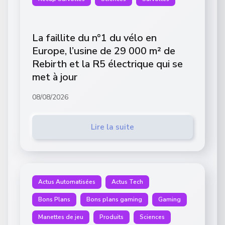
La faillite du n°1 du vélo en
Europe, l’usine de 29 000 m² de
Rebirth et la R5 électrique qui se
met à jour
08/08/2026
Lire la suite
Actus Automatisées
Actus Tech
Bons Plans
Bons plans gaming
Gaming
Manettes de jeu
Produits
Sciences