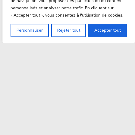
de navigation, vous proposer des publicités ou du contenu
personnalisés et analyser notre trafic. En cliquant sur
« Accepter tout », vous consentez à l'utilisation de cookies.
Personnaliser
Rejeter tout
Accepter tout
Proxitek
La tech nouvelle génération Par des passionnés. Pour
des passionnés.
contact@proxitek.fr