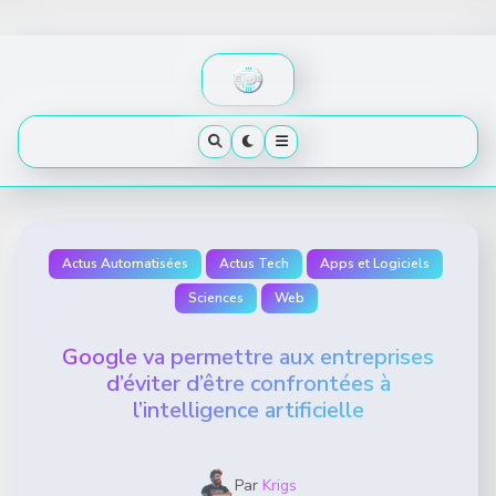
Skip
to
content
Actus Automatisées
Actus Tech
Apps et Logiciels
Sciences
Web
Google va permettre aux entreprises
d’éviter d’être confrontées à
l’intelligence artificielle
Par
Krigs