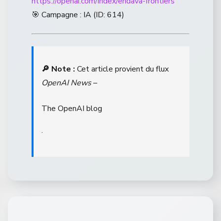
https://openai.com/index/endava-frontiers
🎯 Campagne : IA (ID: 614)
🔎 Note :
Cet article provient du flux
OpenAI News
–
The OpenAI blog
.