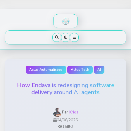
Skip
to
content
Actus Automatisées
Actus Tech
AI
How Endava is redesigning software
delivery around AI agents
Par
Krigs
04/06/2026
15
0