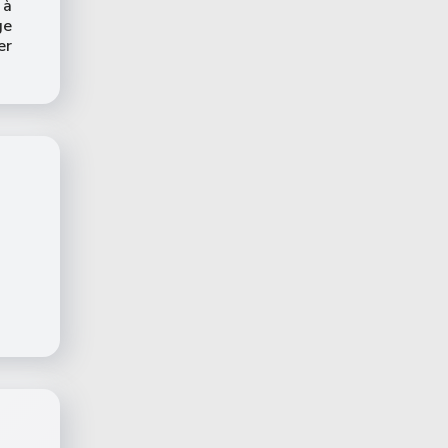
 à
ge
er