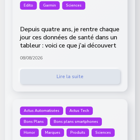
Edito
Garmin
Sciences
Depuis quatre ans, je rentre chaque
jour ces données de santé dans un
tableur : voici ce que j’ai découvert
08/08/2026
Lire la suite
Actus Automatisées
Actus Tech
Bons Plans
Bons plans smartphones
Honor
Marques
Produits
Sciences