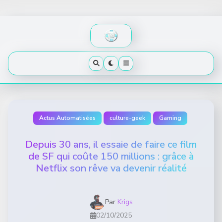
Skip
to
content
Actus Automatisées
culture-geek
Gaming
Depuis 30 ans, il essaie de faire ce film
de SF qui coûte 150 millions : grâce à
Netflix son rêve va devenir réalité
Par
Krigs
02/10/2025