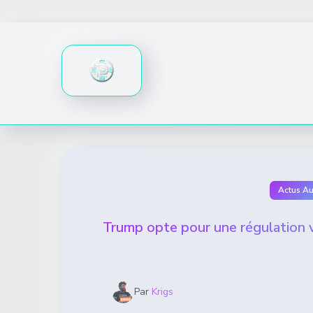
Skip
to
content
Actus A
Trump opte pour une régulation vo
Par
Krigs