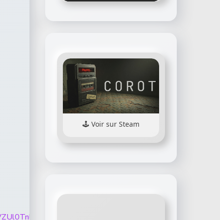
Voir sur Steam
0Q1piQURVZUl0TnlkR1I4WXMtZGJKOFkyRTU0TGdVMmFKbT