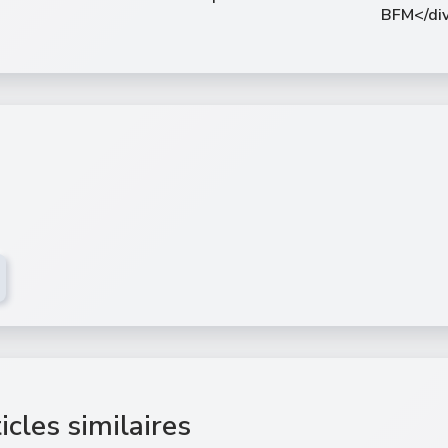
BFM</di
icles similaires