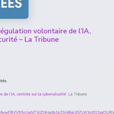
gulation volontaire de l’IA,
curité – La Tribune
ités
 de l’IA, centrée sur la cybersécurité
La Tribune
ticles/CBMiywFBVV95cUxNTXJZNHgtb1k2SHBaU0ZLWXc