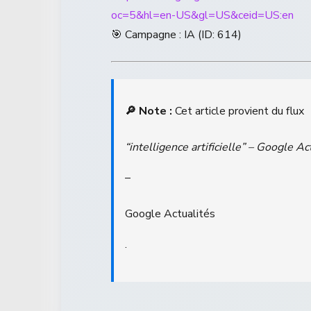
oc=5&hl=en-US&gl=US&ceid=US:en
🎯 Campagne : IA (ID: 614)
🔎 Note :
Cet article provient du flux
“intelligence artificielle” – Google Ac
–
Google Actualités
.