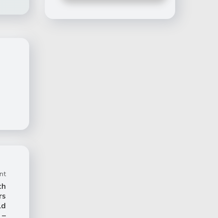
nt
ch
rs
ld
 –