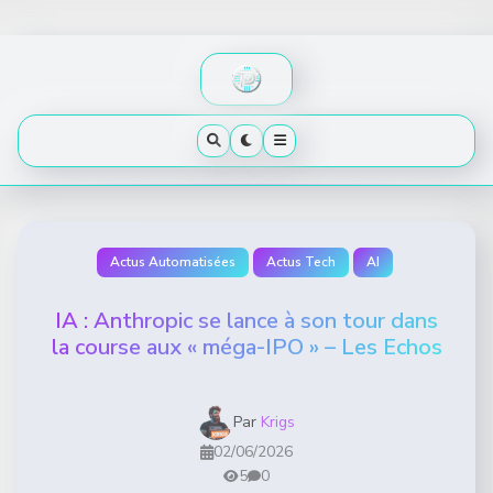
Skip
to
content
Actus Automatisées
Actus Tech
AI
IA : Anthropic se lance à son tour dans
la course aux « méga-IPO » – Les Echos
Par
Krigs
02/06/2026
5
0