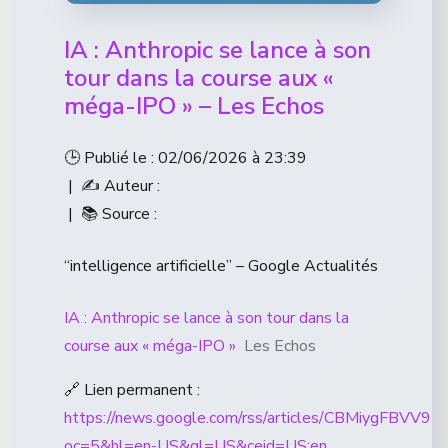
IA : Anthropic se lance à son
tour dans la course aux «
méga-IPO » – Les Echos
🕒 Publié le : 02/06/2026 à 23:39
| ✍️ Auteur :
| 📚 Source :
“intelligence artificielle” – Google Actualités
IA : Anthropic se lance à son tour dans la
course aux « méga-IPO »
Les Echos
🔗 Lien permanent :
https://news.google.com/rss/articles/CBM
oc=5&hl=en-US&gl=US&ceid=US:en