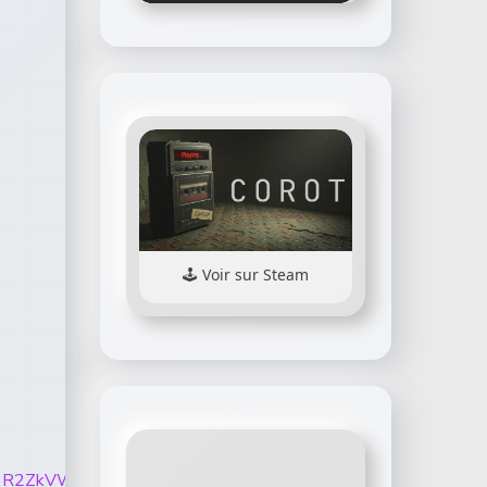
Voir sur Steam
GNjFqMTA3R2ZkVWQ5ZDNhSzBubEZxME50X0c2NWp0a2ZWX