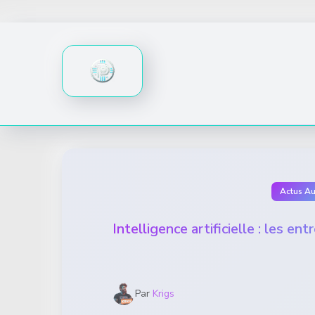
Skip
to
content
Actus A
Intelligence artificielle : les e
Par
Krigs