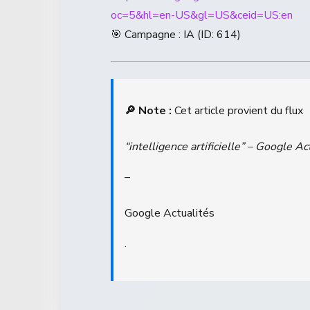
oc=5&hl=en-US&gl=US&ceid=US:en
🎯 Campagne : IA (ID: 614)
🔎 Note :
Cet article provient du flux
“intelligence artificielle” – Google Ac
–
Google Actualités
.