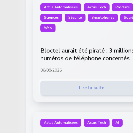
Actus Automatisées
Actus Tech
Produits
Sciences
Sécurité
Smartphones
Socié
Web
Bloctel aurait été piraté : 3 million
numéros de téléphone concernés
06/08/2026
Lire la suite
Actus Automatisées
Actus Tech
AI