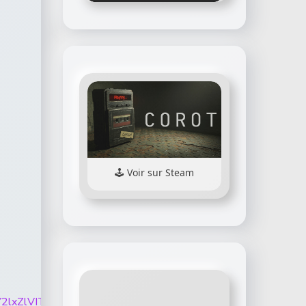
Voir sur Steam
VU1mRVZsY2lxZlVITlM1R3VWT2VnLS1EYkMyT3lUbnppMk5