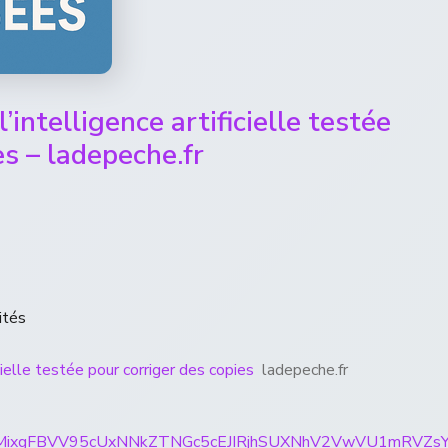
’intelligence artificielle testée
es – ladepeche.fr
ités
icielle testée pour corriger des copies
ladepeche.fr
ticles/CBMixgFBVV95cUxNNkZTNGc5cEJIRjhSUXNhV2Vw