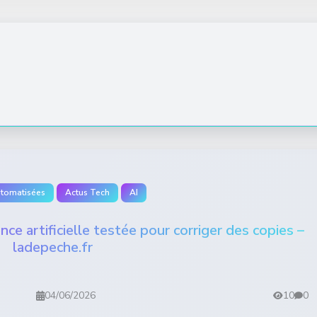
utomatisées
Actus Tech
AI
ence artificielle testée pour corriger des copies –
ladepeche.fr
04/06/2026
10
0