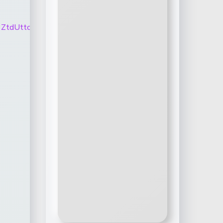
oTmRvVXphX3ZtdUttczlkaklUS3lVLTk0R3A3QVVXUmowYk