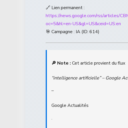
🔗 Lien permanent :
https://news.google.com/rss/a
oc=5&hl=en-US&gl=US&ceid=US:en
🎯 Campagne : IA (ID: 614)
🔎 Note :
Cet article provient du flux
“intelligence artificielle” – Google Ac
–
Google Actualités
.