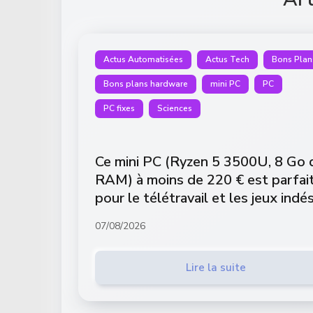
Actus Automatisées
Actus Tech
Bons Plan
Bons plans hardware
mini PC
PC
PC fixes
Sciences
Ce mini PC (Ryzen 5 3500U, 8 Go 
RAM) à moins de 220 € est parfai
pour le télétravail et les jeux indé
07/08/2026
Lire la suite