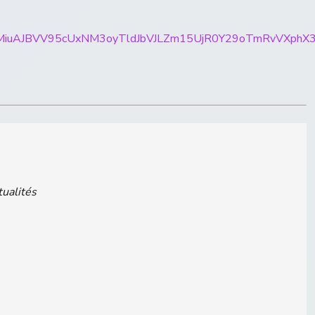
rticles/CBMiuAJBVV95cUxNM3oyTldJbVJLZm15UjR0Y29
tualités