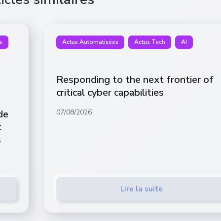
s
Actus Automatisées
Actus Tech
AI
Responding to the next frontier of
critical cyber capabilities
de
07/08/2026
t
s
Lire la suite