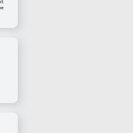
nt
ne