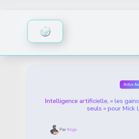
Skip
to
content
Actus A
Intelligence artificielle, « les gai
seuls » pour Mick 
Par
Krigs