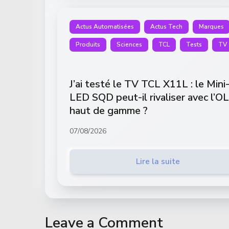
Actus Automatisées
Actus Tech
Marques
Produits
Sciences
TCL
Tests
TV
J’ai testé le TV TCL X11L : le Mini
LED SQD peut-il rivaliser avec l’O
haut de gamme ?
07/08/2026
Lire la suite
Leave a Comment