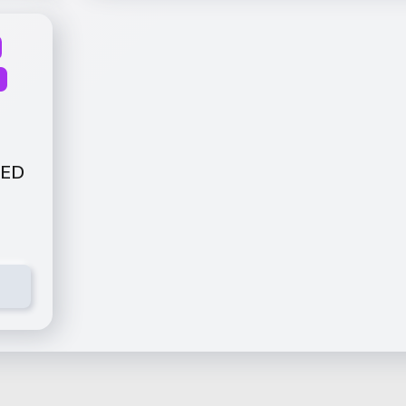
-
LED