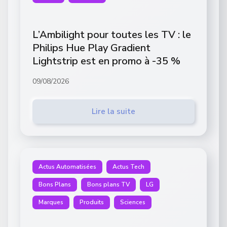
L’Ambilight pour toutes les TV : le
Philips Hue Play Gradient
Lightstrip est en promo à -35 %
09/08/2026
Lire la suite
Actus Automatisées
Actus Tech
Bons Plans
Bons plans TV
LG
Marques
Produits
Sciences