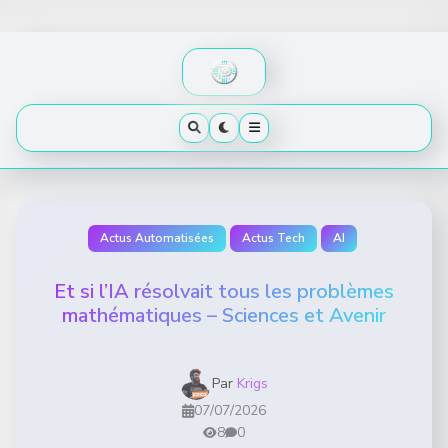
Skip
to
content
Actus Automatisées
Actus Tech
AI
Et si l’IA résolvait tous les problèmes
mathématiques – Sciences et Avenir
Par
Krigs
07/07/2026
8
0