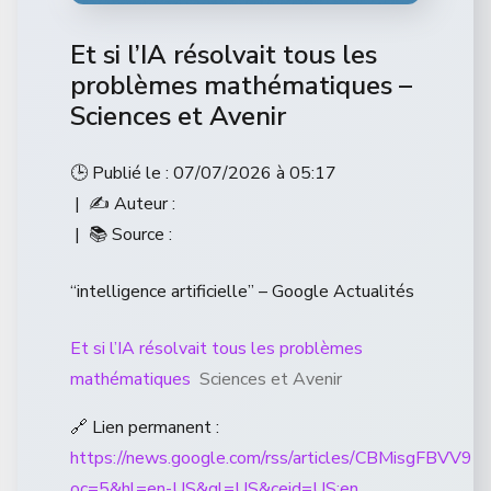
Et si l’IA résolvait tous les
problèmes mathématiques –
Sciences et Avenir
🕒 Publié le : 07/07/2026 à 05:17
| ✍️ Auteur :
| 📚 Source :
“intelligence artificielle” – Google Actualités
Et si l’IA résolvait tous les problèmes
mathématiques
Sciences et Avenir
🔗 Lien permanent :
https://news.google.com/rss/articles/CBM
oc=5&hl=en-US&gl=US&ceid=US:en