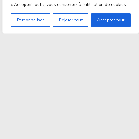
« Accepter tout », vous consentez à l'utilisation de cookies.
Personnaliser
Rejeter tout
Accepter tout
Proxitek
La tech nouvelle génération Par des passionnés. Pour
des passionnés.
contact@proxitek.fr
Suivez Nous